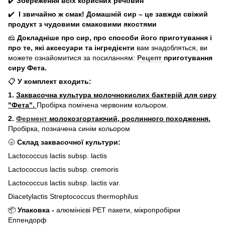
✔️
Збереження всіх корисних речовин
✔️
І звичайно ж смак! Домашній сир – це завжди свіжий
продукт з чудовими смаковими якостями
🧀
Докладніше про сир, про способи його приготування і
про те, які аксесуари та інгредієнти
вам знадобляться, ви
можете ознайомитися за посиланням:
Рецепт
приготування
сиру Фета.
📋
У комплект входить:
1.
Заквасочна культура молочнокислих бактерій для сиру
"Фета".
Пробірка помічена червоним кольором.
2.
Фермент
молокозгортаючий, рослинного походження.
Пробірка, позначена синім кольором
🌝
Склад заквасочної культури:
Lactococcus lactis subsp. lactis
Lactococcus lactis subsp. cremoris
Lactococcus lactis subsp. lactis var.
Diacetylactis Streptococcus thermophilus
📦
Упаковка -
алюмінієві РЕТ пакети, мікропробірки
Еппендорф