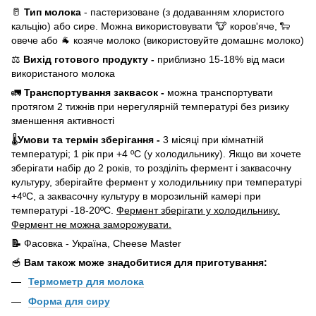
🥛
Тип молока
- пастеризоване (з додаванням хлористого
кальцію) або сире. Можна використовувати 🐮 коров'яче, 🐑
овече або 🐐 козяче молоко (використовуйте домашнє молоко)
⚖️
Вихід готового продукту -
приблизно 15-18% від маси
використаного молока
🚛
Транспортування заквасок -
можна транспортувати
протягом 2 тижнів при нерегулярній температурі без ризику
зменшення активності
🌡
Умови та термін зберігання -
3 місяці при кімнатній
температурі; 1 рік при +4 ºС (у холодильнику). Якщо ви хочете
зберігати набір до 2 років, то розділіть фермент і заквасочну
культуру, зберігайте фермент у холодильнику при температурі
+4ºС, а заквасочну культуру в морозильній камері при
температурі -18-20ºС.
Фермент зберігати у холодильнику.
Фермент не можна заморожувати.
📝
Фасовка - Україна, Cheese Master
🥣
Вам також може знадобитися для приготування:
Термомет
р для молока
Форма для сиру