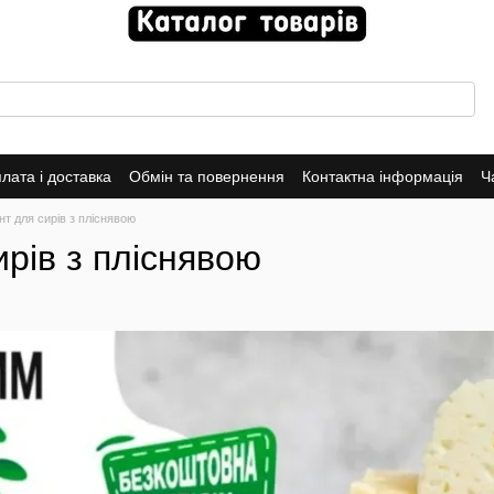
лата і доставка
Обмін та повернення
Контактна інформація
Ч
ча
т для сирів з пліснявою
рів з пліснявою