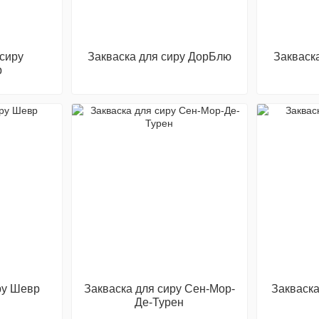
 сиру
Закваска для сиру ДорБлю
Закваск
р
ру Шевр
Закваска для сиру Сен-Мор-
Закваска
Де-Турен