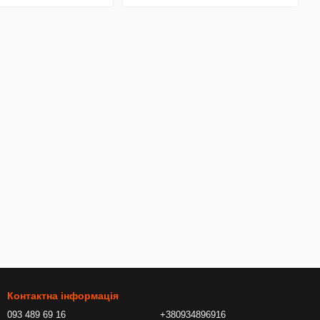
Контактна інформація
093 489 69 16
+380934896916