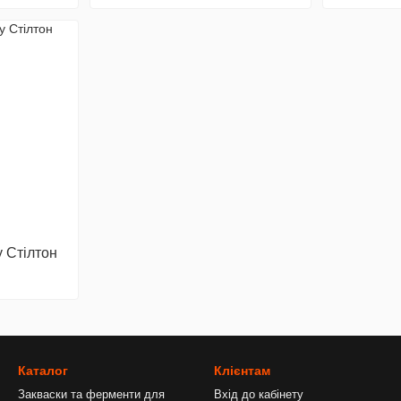
у Стілтон
Каталог
Клієнтам
Закваски та ферменти для
Вхід до кабінету