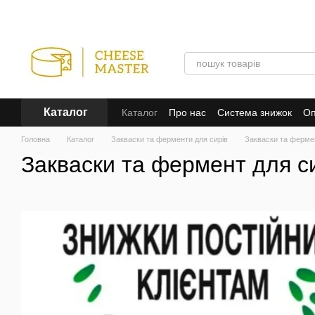
Перейти до основного контенту
Каталог
Каталог
Про нас
Система знижок
Оп
Відгуки про магазин
Угода користува
Головна
Каталог
Закваски та ферменти для сирів
Закваски та фермен
Закваски та фермент для си