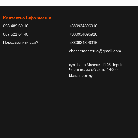
Контактна інформація
093 489 69 16
+380934896916
067 521 64 40
+380934896916
+380934896916
Передзвонити вам?
chessemasterua@gmail.com
вул. Івана Мазепи, 112б Чернігів,
Чернігівська область, 14000
Мапа проїзду