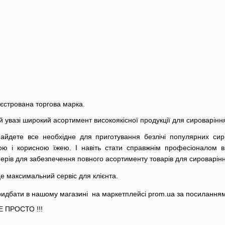
єстрована торгова марка.
увазі широкий асортимент високоякісної продукції для сироварінн
йдете все необхідне для приготування безлічі популярних сирі
ою і корисною їжею. І навіть стати справжнім професіоналом в
ерів для забезпечення повного асортименту товарів для сироварінн
е максимальний сервіс для клієнта.
ридбати в нашому магазині на маркетплейсі prom.ua за посилання
Е ПРОСТО !!!