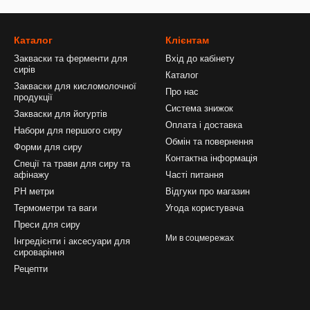
Каталог
Клієнтам
Закваски та ферменти для
Вхід до кабінету
сирів
Каталог
Закваски для кисломолочної
Про нас
продукції
Система знижок
Закваски для йогуртів
Оплата і доставка
Набори для першого сиру
Обмін та повернення
Форми для сиру
Контактна інформація
Спеції та трави для сиру та
афінажу
Часті питання
PH метри
Відгуки про магазин
Термометри та ваги
Угода користувача
Преси для сиру
Ми в соцмережах
Інгредієнти і аксесуари для
сироваріння
Рецепти