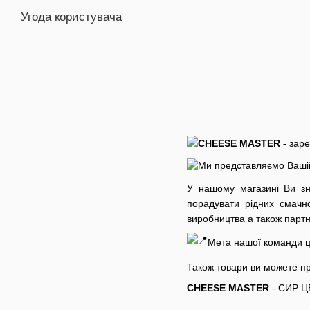
Угода користувача
СHEESE MASTER -
заре
Ми представляємо Вашій 
У нашому магазині Ви зна
порадувати рідних смачн
виробництва а також партн
Мета нашої команди ц
Також товари ви можете п
СHEESE MASTER
- СИР Ц