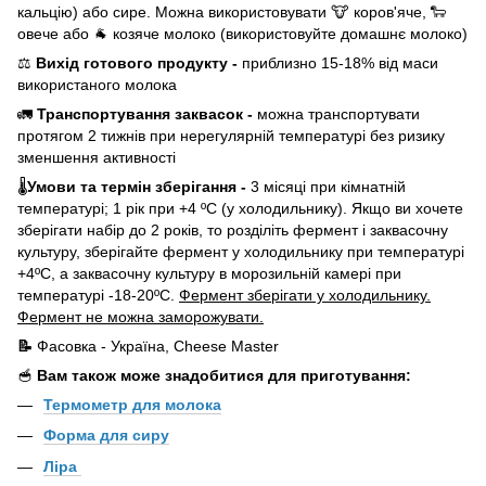
кальцію) або сире. Можна використовувати 🐮 коров'яче, 🐑
овече або 🐐 козяче молоко (використовуйте домашнє молоко)
⚖️
Вихід готового продукту -
приблизно 15-18% від маси
використаного молока
🚛
Транспортування заквасок -
можна транспортувати
протягом 2 тижнів при нерегулярній температурі без ризику
зменшення активності
🌡
Умови та термін зберігання -
3 місяці при кімнатній
температурі; 1 рік при +4 ºС (у холодильнику). Якщо ви хочете
зберігати набір до 2 років, то розділіть фермент і заквасочну
культуру, зберігайте фермент у холодильнику при температурі
+4ºС, а заквасочну культуру в морозильній камері при
температурі -18-20ºС.
Фермент зберігати у холодильнику.
Фермент не можна заморожувати.
📝
Фасовка - Україна, Cheese Master
🥣
Вам також може знадобитися для приготування:
Термомет
р для молока
Форма для сиру
Ліра