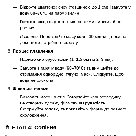
Відріжте шматочок сиру (товщиною до 1 см) і занурте у
воду
60–70°C
на пару хвилин.
Готово
, якщо сир тягнеться довгими нитками й не
рветься.
Важливо:
Перевіряйте масу кожні 30 хвилин, поки не
досягнете потрібного ефекту.
Процес плавлення
Наріжте сир брусочками (
1–1.5 см на 2–3 см
).
Занурте в гарячу воду (
60–70°C
) та вимішуйте до
отримання однорідної тягучої маси. Слідкуйте, щоб
вода не охолола!
Фінальна форма
Викладіть масу на стіл. Загортайте краї всередину —
це створить ту саму фірмову
шаруватість
.
Сформуйте головку та покладіть у форму до повного
охолодження.
🧂 ЕТАП 4: Соління