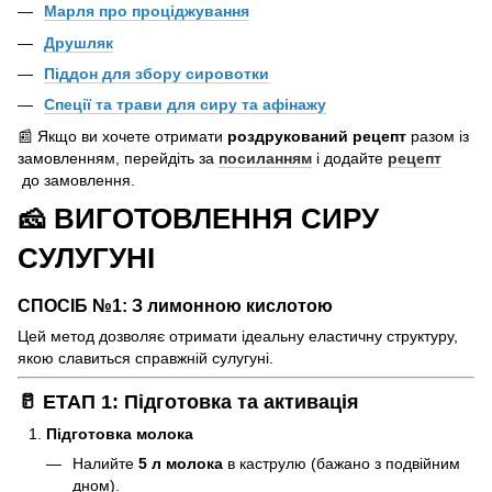
Марля про проціджування
Друшляк
Піддон для збору сировотки
Спеції та трави для сиру та афінажу
📰 Якщо ви хочете отримати
роздрукований рецепт
разом із
замовленням, перейдіть за
посиланням
і додайте
рецепт
до замовлення.
🧀 ВИГОТОВЛЕННЯ СИРУ
СУЛУГУНІ
СПОСІБ №1: З лимонною кислотою
Цей метод дозволяє отримати ідеальну еластичну структуру,
якою славиться справжній сулугуні.
🥛 ЕТАП 1: Підготовка та активація
Підготовка молока
Налийте
5 л молока
в каструлю (бажано з подвійним
дном).