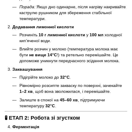
Порада:
Якщо дно одинарне, після нагріву накривайте
каструлю рушником для збереження стабільної
температури.
Додавання лимонної кислоти
Розчиніть
10 г лимонної кислоти
у
100 мл
холодної
кип’яченої води.
Влийте розчин у молоко (температура молока має
бути
не вище 14°C
!) та ретельно перемішайте. Це
допоможе уникнути передчасного зсідання молока.
Заквашування
Підігрійте молоко до
32°C
.
Рівномірно розсипте закваску по поверхні, зачекайте
1–2 хв
, щоб вона зволожилася, і перемішайте.
Залиште в спокої на
45–60 хв
, підтримуючи
температуру
32°C
.
🧪 ЕТАП 2: Робота зі згустком
Ферментація