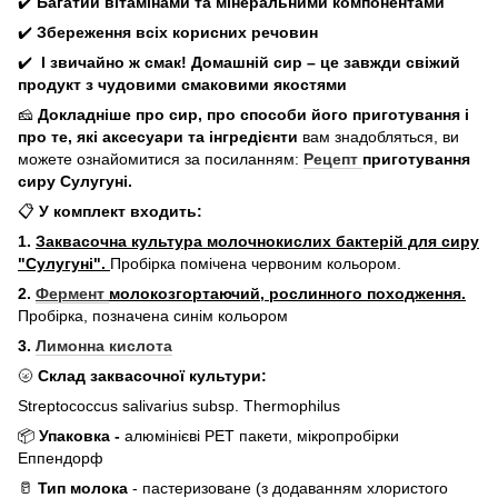
✔️
Багатий вітамінами та мінеральними компонентами
✔️
Збереження всіх корисних речовин
✔️
І звичайно ж смак! Домашній сир – це завжди свіжий
продукт з чудовими смаковими якостями
🧀
Докладніше про сир, про способи його приготування і
про те, які аксесуари та інгредієнти
вам знадобляться, ви
можете ознайомитися за посиланням:
Рецепт
приготування
сиру Сулугуні.
📋
У комплект входить:
1.
Заквасочна культура молочнокислих бактерій для сиру
"Сулугуні".
Пробірка помічена червоним кольором.
2.
Фермент
молокозгортаючий, рослинного походження.
Пробірка, позначена синім кольором
3.
Лимонна кислота
🌝
Склад заквасочної культури:
Streptococcus salivarius subsp. Thermophilus
📦
Упаковка -
алюмінієві РЕТ пакети, мікропробірки
Еппендорф
🥛
Тип молока
- пастеризоване (з додаванням хлористого