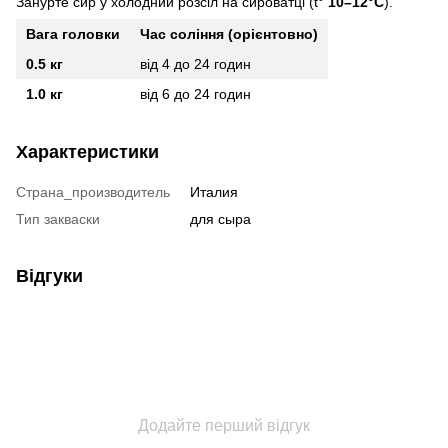
Занурте сир у холодний розсіл на сироватці (t°
10–12°C
).
Вага головки
Час соління (орієнтовно)
0.5 кг
від 4 до 24 годин
1.0 кг
від 6 до 24 годин
Характеристики
Страна_производитель
Италия
Тип закваски
для сыра
Відгуки
Додайте перший відгук