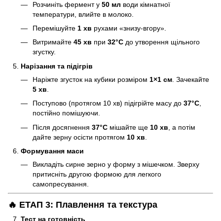
Розчиніть фермент у
50 мл
води кімнатної
температури, влийте в молоко.
Перемішуйте
1 хв
рухами «знизу-вгору».
Витримайте
45 хв
при
32°C
до утворення щільного
згустку.
Нарізання та підігрів
Наріжте згусток на кубики розміром
1×1 см
. Зачекайте
5 хв
.
Поступово (протягом 10 хв) підігрійте масу до
37°C
,
постійно помішуючи.
Після досягнення
37°C
мішайте ще
10 хв
, а потім
дайте зерну осісти протягом
10 хв
.
Формування маси
Викладіть сирне зерно у форму з мішечком. Зверху
притисніть другою формою для легкого
самопресування.
🔥 ЕТАП 3: Плавлення та текстура
Тест на готовність