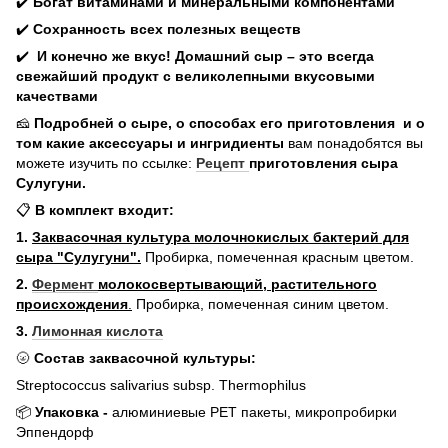
✔️
Богат витаминами и минеральными компонентами
✔️
Сохранность всех полезных веществ
✔️
И конечно же вкус! Домашний сыр – это всегда
свежайший продукт с великолепными вкусовыми
качествами
🧀
Подробней о сыре, о способах его приготовления и о
том какие аксессуары и ингридиенты
вам понадобятся вы
можете изучить по ссылке:
Рецепт
приготовления сыра
Сулугуни.
📋
В комплект входит:
1.
Заквасочная культура молочнокислых бактерий для
сыра "Сулугуни".
Пробирка, помеченная красным цветом.
2.
Фермент
молокосвертывающий, растительного
происхождения
.
Пробирка, помеченная синим цветом.
3.
Лимонная кислота
🌝
Состав заквасочной культуры:
Streptococcus salivarius subsp. Thermophilus
📦
Упаковка -
алюминиевые РЕТ пакеты, микропробирки
Эппендорф