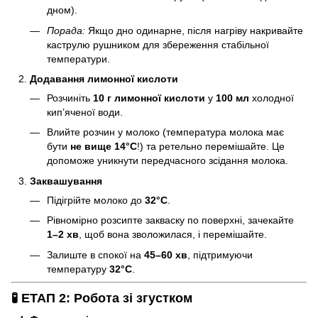
дном).
Порада:
Якщо дно одинарне, після нагріву накривайте
каструлю рушником для збереження стабільної
температури.
Додавання лимонної кислоти
Розчиніть
10 г лимонної кислоти
у
100 мл
холодної
кип’яченої води.
Влийте розчин у молоко (температура молока має
бути
не вище 14°C
!) та ретельно перемішайте. Це
допоможе уникнути передчасного зсідання молока.
Заквашування
Підігрійте молоко до
32°C
.
Рівномірно розсипте закваску по поверхні, зачекайте
1–2 хв
, щоб вона зволожилася, і перемішайте.
Залиште в спокої на
45–60 хв
, підтримуючи
температуру
32°C
.
🧪 ЕТАП 2: Робота зі згустком