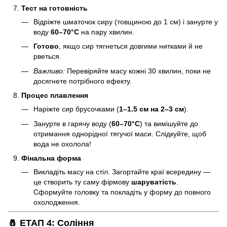
Тест на готовність
Відріжте шматочок сиру (товщиною до 1 см) і занурте у
воду
60–70°C
на пару хвилин.
Готово
, якщо сир тягнеться довгими нитками й не
рветься.
Важливо:
Перевіряйте масу кожні 30 хвилин, поки не
досягнете потрібного ефекту.
Процес плавлення
Наріжте сир брусочками (
1–1.5 см на 2–3 см
).
Занурте в гарячу воду (
60–70°C
) та вимішуйте до
отримання однорідної тягучої маси. Слідкуйте, щоб
вода не охолола!
Фінальна форма
Викладіть масу на стіл. Загортайте краї всередину —
це створить ту саму фірмову
шаруватість
.
Сформуйте головку та покладіть у форму до повного
охолодження.
🧂 ЕТАП 4: Соління