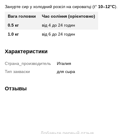
Занурте сир у холодний розсіл на сироватці (t°
10–12°C
).
Вага головки
Час соління (орієнтовно)
0.5 кг
від 4 до 24 годин
1.0 кг
від 6 до 24 годин
Характеристики
Страна_производитель
Италия
Тип закваски
для сыра
Отзывы
Добавьте первый отзыв