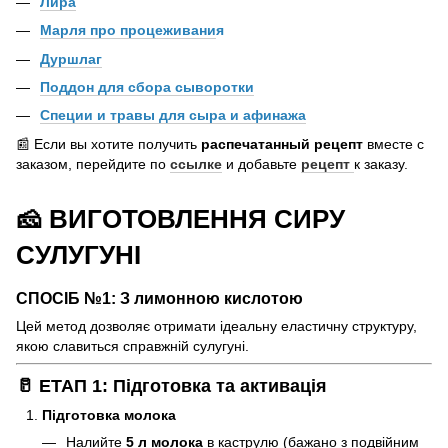
Лира
Марля про процеживани
я
Дуршлаг
Поддон для сбора сыворотки
Специи и травы для сыра и афинажа
📰 Если вы хотите получить
распечатанный рецепт
вместе с
заказом, перейдите по
ссылке
и добавьте
рецепт
к заказу.
🧀 ВИГОТОВЛЕННЯ СИРУ
СУЛУГУНІ
СПОСІБ №1: З лимонною кислотою
Цей метод дозволяє отримати ідеальну еластичну структуру,
якою славиться справжній сулугуні.
🥛 ЕТАП 1: Підготовка та активація
Підготовка молока
Налийте
5 л молока
в каструлю (бажано з подвійним