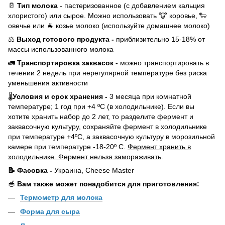
🥛
Тип молока
- пастеризованное (с добавлением кальция
хлористого) или сырое. Можно использовать 🐮 коровье, 🐑
овечье или 🐐 козье молоко (используйте домашнее молоко)
⚖️
Выход готового продукта -
приблизительно 15-18% от
массы использованного молока
🚛
Транспортировка заквасок -
можно транспортировать в
течении 2 недель при нерегулярной температуре без риска
уменьшения активности
🌡
Условия и срок хранения -
3 месяца при комнатной
температуре; 1 год при +4 ºС (в холодильнике). Если вы
хотите хранить набор до 2 лет, то разделите фермент и
заквасочную культуру, сохраняйте фермент в холодильнике
при температуре +4ºС, а заквасочную культуру в морозильной
камере при температуре -18-20º С.
Фермент хранить в
холодильнике. Фермент нельзя замораживать
.
📝
Фасовка -
Украина, Cheese Master
🥣
Вам также может понадобится для приготовления:
Термомет
р для молока
Форма для сыра