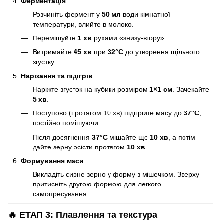
Ферментація
Розчиніть фермент у
50 мл
води кімнатної
температури, влийте в молоко.
Перемішуйте
1 хв
рухами «знизу-вгору».
Витримайте
45 хв
при
32°C
до утворення щільного
згустку.
Нарізання та підігрів
Наріжте згусток на кубики розміром
1×1 см
. Зачекайте
5 хв
.
Поступово (протягом 10 хв) підігрійте масу до
37°C
,
постійно помішуючи.
Після досягнення
37°C
мішайте ще
10 хв
, а потім
дайте зерну осісти протягом
10 хв
.
Формування маси
Викладіть сирне зерно у форму з мішечком. Зверху
притисніть другою формою для легкого
самопресування.
🔥 ЕТАП 3: Плавлення та текстура