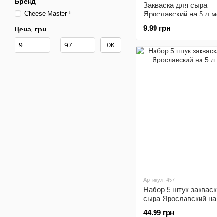
Бренд
Закваска для сыра
Cheese Master
6
Ярославский на 5 л м
9.99 грн
Цена, грн
От Цена, грн
До Цена, грн
OK
Артикул: 457
Набор 5 штук закваск
сыра Ярославский на
молока
44.99 грн