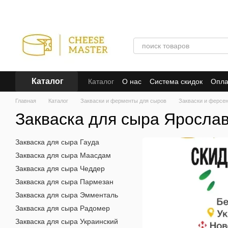
Перейти к основному контенту
Каталог
Каталог
О нас
Система скидок
Опла
Отзывы о магазине
Пользовательско
Главная
Каталог
Закваски и ферменты для сыров
Закваски и ферсен
Закваска для сыра Яросла
Закваска для сыра Гауда
Закваска для сыра Маасдам
Закваска для сыра Чеддер
Закваска для сыра Пармезан
Закваска для сыра Эмменталь
Закваска для сыра Радомер
Закваска для сыра Украинский