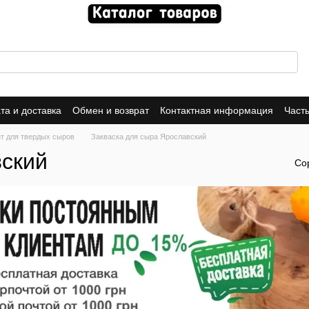
та и доставка
Обмен и возврат
Контактная информация
Част
е соглашение
т для твердых сыров
Закваска для сыра Ярославский
вский
Со