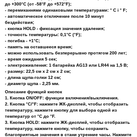
до +300°C (от -58°F до +572°F);
- перемиканнями одинаковыми температурами: ° C і ° F;
- автоматическое отключение после 10 минут
бездействия;
- кнопка HOLD - фиксация значения удаления;
- точность температуры: 0,1°С (°F);
- погибка - +1°С;
- память на оставшееся время;
- можно использовать безперерывно протягом 200 лет;
- время ожидания 5 сек;
- электроживлення: 1 батарейка AG13 или LR44 на 1,5 В;
- размер: 22,5 см х 2 см х 2 см;
- длина щупа-голки 12 см;
- диаметр щупа - 2,25 мм.
Описание функций кнопок
1. Кнопка ON/OFF: функции включения/выключения.
2. Кнопка °С/°F: нажмите ЖК-дисплей, чтобы отобразить
температуру, нажмите кнопку для выбора одной из
температур от °С до °F.
3. Кнопка HOLD: нажмите ЖК-дисплей, чтобы отобразить
температуру, нажмите кнопку, чтобы сохранить
благоприятные значения в стани утренние часы. Нажмите