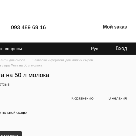
093 489 69 16
Мой заказ
Вход
ые вопросы
Рус
менты для сыров
Закваски и фермент для мягких сыров
я сыра Фета на 50 л молока
а на 50 л молока
отзыв
К сравнению
В желания
тельной скидки