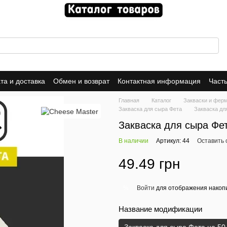
та и доставка
Обмен и возврат
Контактная информация
Част
е соглашение
Главная
Каталог
Закваски и фер
Закваска для сыра Фета
Закваска дл
Закваска для сыра Фет
В наличии
Артикул: 44
Оставить 
49.49 грн
Войти
для отображения накопи
%
Название модификации