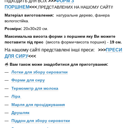
>>>
ФОРМ З
ПІДХОДИТЬ ДЛЯ ВСІХ
ПОРШНЕМ
<<<
,ПРЕДСТАВЛЕНИХ НА НАШОМУ САЙТІ!
Матеріал виготовлення:
натуральне дерево, фанера
вологостійка.
Розміри:
20х30х20 см.
Максимальна висота форми з поршнем
яку Ви можете
поставити під прес
(висота форми+висота поршня)
-
19 см.
На нашому сайті представлені інші преси:
>>>
ПРЕСИ
ДЛЯ СИРУ
<<<
🥣
Вам також може знадобитися для приготування:
Лотки для збору сироватки
Форми для сиру
Термомет
р для молока
Ліра
Марля для проціджування
Друшляк
Піддон для збору сировотки