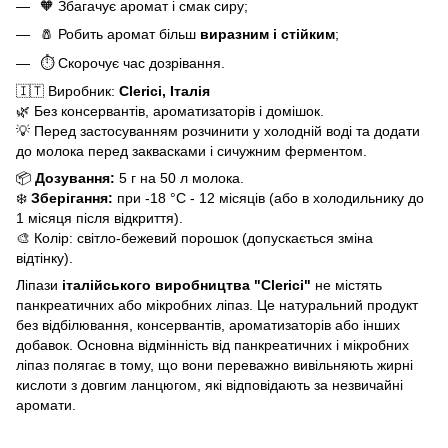
🧡 Збагачує аромат і смак сиру;
🧂 Робить аромат більш
виразним і стійким
;
⏱️ Скорочує час дозрівання.
🇮🇹 Виробник:
Clerici, Італія
🌿 Без консервантів, ароматизаторів і домішок.
💡 Перед застосуванням розчинити у холодній воді та додати
до молока перед заквасками і сичужним ферментом.
📦
Дозування:
5 г на 50 л молока.
❄️
Зберігання:
при -18 °C - 12 місяців (або в холодильнику до
1 місяця після відкриття).
🎨 Колір: світло-бежевий порошок (допускається зміна
відтінку).
Ліпази
італійського виробництва "Clerici"
не містять
панкреатичних або мікробних ліпаз. Це натуральний продукт
без відбілювання, консервантів, ароматизаторів або інших
добавок. Основна відмінність від панкреатичних і мікробних
ліпаз полягає в тому, що вони переважно вивільняють жирні
кислоти з довгим ланцюгом, які відповідають за незвичайні
аромати.