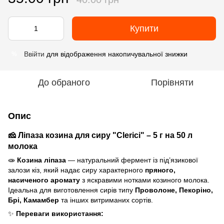
Купити
Ввійти
для відображення накопичувальної знижки
%
До обраного
Порівняти
Опис
🧀 Ліпаза козина для сиру "Clerici" – 5 г на 50 л
молока
🧫
Козина ліпаза
— натуральний фермент із під’язикової
залози кіз, який надає сиру характерного
пряного,
насиченого аромату
з яскравими нотками козиного молока.
Ідеальна для виготовлення сирів типу
Проволоне, Пекоріно,
Брі, Камамбер
та інших витриманих сортів.
✨
Переваги використання: