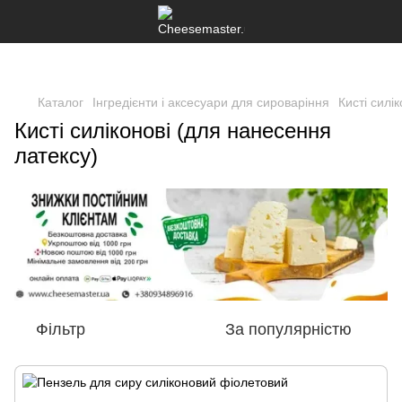
Каталог
Інгредієнти і аксесуари для сироваріння
Кисті силі
Кисті силіконові (для нанесення
латексу)
Фільтр
За популярністю