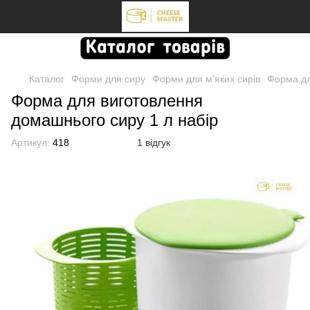
Каталог
Форми для сиру
Форми для м'яких сирів
Форма дл
Форма для виготовлення
домашнього сиру 1 л набір
Артикул:
418
1 відгук