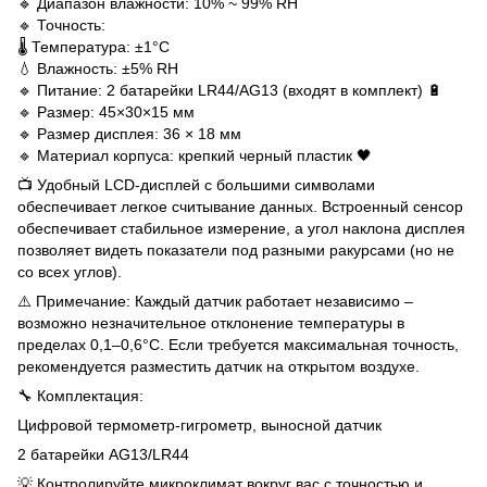
🔹 Диапазон влажности: 10% ~ 99% RH
🔹 Точность:
🌡️ Температура: ±1°C
💧 Влажность: ±5% RH
🔹 Питание: 2 батарейки LR44/AG13 (входят в комплект) 🔋
🔹 Размер: 45×30×15 мм
🔹 Размер дисплея: 36 × 18 мм
🔹 Материал корпуса: крепкий черный пластик 🖤
📺 Удобный LCD-дисплей с большими символами
обеспечивает легкое считывание данных. Встроенный сенсор
обеспечивает стабильное измерение, а угол наклона дисплея
позволяет видеть показатели под разными ракурсами (но не
со всех углов).
⚠️ Примечание: Каждый датчик работает независимо –
возможно незначительное отклонение температуры в
пределах 0,1–0,6°C. Если требуется максимальная точность,
рекомендуется разместить датчик на открытом воздухе.
🔧 Комплектация:
Цифровой термометр-гигрометр, выносной датчик
2 батарейки AG13/LR44
💡 Контролируйте микроклимат вокруг вас с точностью и