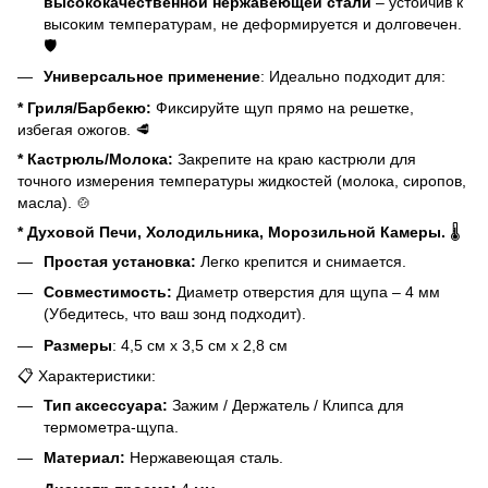
высококачественной нержавеющей стали
– устойчив к
высоким температурам, не деформируется и долговечен.
🛡️
Универсальное применение
: Идеально подходит для:
* Гриля/Барбекю:
Фиксируйте щуп прямо на решетке,
избегая ожогов. 🥩
* Кастрюль/Молока:
Закрепите на краю кастрюли для
точного измерения температуры жидкостей (молока, сиропов,
масла). 🍲
* Духовой Печи, Холодильника, Морозильной Камеры.
🌡️
Простая установка:
Легко крепится и снимается.
Совместимость:
Диаметр отверстия для щупа – 4 мм
(Убедитесь, что ваш зонд подходит).
Размеры
: 4,5 см х 3,5 см х 2,8 см
📋 Характеристики:
Тип аксессуара:
Зажим / Держатель / Клипса для
термометра-щупа.
Материал:
Нержавеющая сталь.