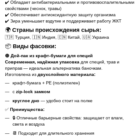
✔️ Обладает антибактериальными и противовоспалительными
свойствами (чеснок, травы)
✔️ Обеспечивает антиоксидантную защиту организма
✔️ Зира уменьшает вздутие и поддерживает работу ЖКТ
🌍
Страны происхождения сырья:
🇹🇷 Турция, 🇮🇳 Индия, 🇨🇳 Китай, 🇺🇦 Украина
📦
Виды фасовки:
🟤
Дой-пак из крафт-бумаги для специй
Современная, надёжная упаковка
для специй, трав и
приправ — идеальная альтернатива баночкам.
Изготовлена из
двухслойного материала:
крафт-бумага + РЕ (полиэтилен)
с
zip-lock замком
круглое дно
— удобно стоит на полке
✅
Преимущества:
🔒 Отличные барьерные свойства: защищает от влаги,
света и воздуха
📆 Подходит для длительного хранения