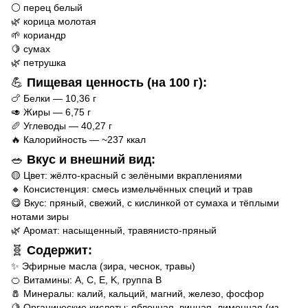
⚪ перец белый
🌿 корица молотая
🌱 кориандр
🍋 сумах
🌿 петрушка
💪
Пищевая ценность (на 100 г):
🍗 Белки — 10,36 г
🥑 Жиры — 6,75 г
🥖 Углеводы — 40,27 г
🔥 Калорийность — ~237 ккал
🥗
Вкус и внешний вид:
🟡 Цвет: жёлто-красный с зелёными вкраплениями
🔸 Консистенция: смесь измельчённых специй и трав
😋 Вкус: пряный, свежий, с кислинкой от сумаха и тёплыми
нотами зиры
🌿 Аромат: насыщенный, травянисто-пряный
🧬
Содержит:
✨ Эфирные масла (зира, чеснок, травы)
🍊 Витамины: A, C, E, K, группа B
🧂 Минералы: калий, кальций, магний, железо, фосфор
🍋 Органические кислоты: яблочная, винная, лимонная (из