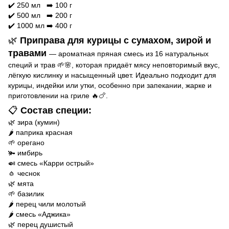
✔️ 250 мл ➡️ 100 г
✔️ 500 мл ➡️ 200 г
✔️ 1000 мл ➡️ 400 г
🌿
Приправа для курицы с сумахом, зирой и
травами
— ароматная пряная смесь из 16 натуральных
специй и трав 🌱🌸, которая придаёт мясу неповторимый вкус,
лёгкую кислинку и насыщенный цвет. Идеально подходит для
курицы, индейки или утки, особенно при запекании, жарке и
приготовлении на гриле 🔥🍗.
📋
Состав специи:
🌿 зира (кумин)
🌶️ паприка красная
🌱 орегано
🫚 имбирь
🍛 смесь «Карри острый»
🧄 чеснок
🌿 мята
🌱 базилик
🌶️ перец чили молотый
🌶️ смесь «Аджика»
🌿 перец душистый