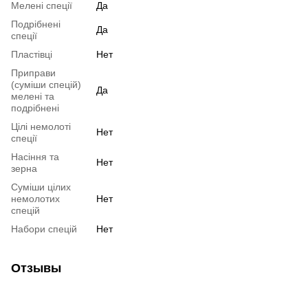
Мелені спеції
Да
Подрібнені
Да
спеції
Пластівці
Нет
Приправи
(суміши спецій)
Да
мелені та
подрібнені
Цілі немолоті
Нет
спеції
Насіння та
Нет
зерна
Суміши цілих
немолотих
Нет
спецій
Набори спецій
Нет
Отзывы