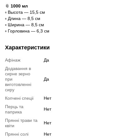
📎
1000 мл
▫️ Высота — 15,5 см
▫️ Длина — 8,5 см
▫️ Ширина — 8,5 см
▫️ Горловина — 6,3 см
Характеристики
Афінаж
Да
Додавання в
сирне зерно
при
Да
виготовленні
сиру
Копчені спеціі
Нет
Перць та
Нет
паприка
Прянні трави та
Нет
квіти
Прянні солі
Нет