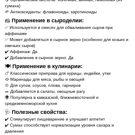
сумаха)
🌱 Антиоксиданты: флавоноиды, каротиноиды
🧀
Применение в сыроделии:
✅ Используется в смесях для обваливания сыров при
аффинаже
✅ Может добавляться в сырное зерно (особенно для козьих и
овечьих сыров)
✔️ Аффинаж: Да
✔️ Добавление в сырное зерно: Да
🍽️
Применение в кулинарии:
🍗 Классическая приправа для курицы, индейки, утки
🥘 Маринады для мяса, рыбы и овощей
🍲 Для супов, соусов, плова, гарниров
🥗 Добавляется в салаты, овощные рагу
🌍 Популярна в кавказской, ближневосточной и
средиземноморской кухне
🩺
Полезные свойства:
✔️ Стимулирует пищеварение и улучшает аппетит
✔️ Сумах способствует нормализации уровня сахара и
давления