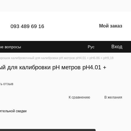
093 489 69 16
Мой заказ
Вход
ые вопросы
Рус
орошок калибровочный для калибровки pH метров pH4.01 + pH6.86 + рН9,18
й для калибровки pH метров pH4.01 +
ь отзыв
К сравнению
В желания
тельной скидки