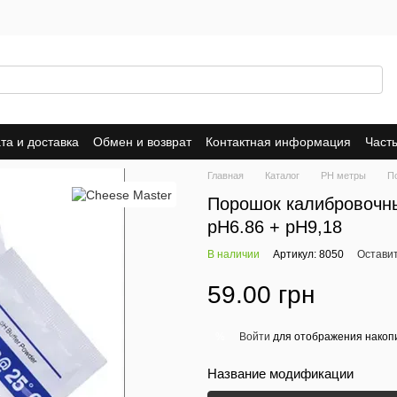
та и доставка
Обмен и возврат
Контактная информация
Част
е соглашение
Главная
Каталог
PH метры
П
Порошок калибровочны
pH6.86 + рН9,18
В наличии
Артикул: 8050
Оставит
59.00 грн
Войти
для отображения накопи
%
Название модификации