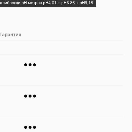
алибровки pH метров pH4.01 + pH6.86 + рН9,18
Гарантия