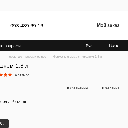
093 489 69 16
Мой заказ
Вход
ые вопросы
Рус
Формы для твердых сыров
Форма для сыра с поршнем 1.8 л
шнем 1.8 л
4 отзыва
К сравнению
В желания
тельной скидки
8 л